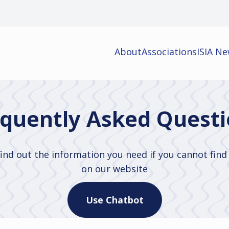
About
Associations
ISIA N
quently Asked Quest
ind out the information you need if you cannot fin
on our website
Use Chatbot