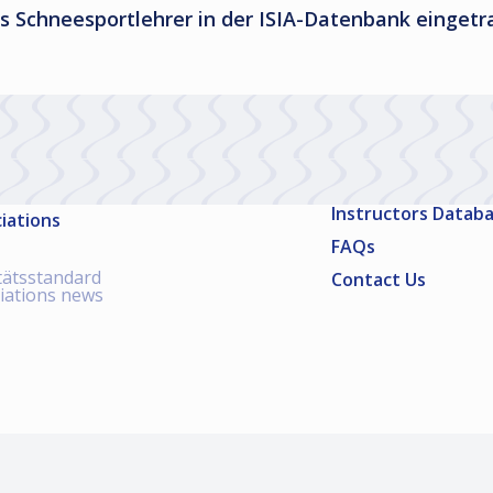
 als Schneesportlehrer in der ISIA-Datenbank einge
Instructors Datab
iations
FAQs
tätsstandard
Contact Us
iations news