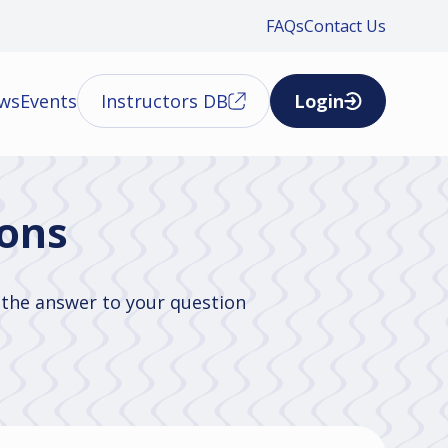
FAQs
Contact Us
ews
Events
Instructors DB
Login
ions
d the answer to your question